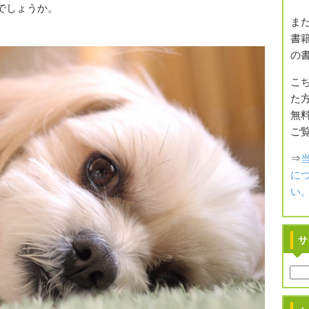
でしょうか。
また
書籍
の
こ
た方
無
ご
⇒
に
い
サ