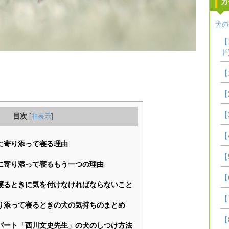
カ
犬の
【
ド
【
【
【
目次
[
非表示
]
【
に寄り添って寝る理由
【
に寄り添って寝るもう一つの理由
【
寝るときに気を付けなければならないこと
【
り添って寝るときの犬の気持ちのまとめ
【
パート「西川文史先生」の犬のしつけ方法