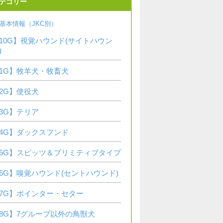
テゴリー
基本情報（JKC別）
10G】視覚ハウンド(サイトハウン
)
1G】牧羊犬・牧畜犬
2G】使役犬
3G】テリア
4G】ダックスフンド
5G】スピッツ＆プリミティブタイプ
6G】嗅覚ハウンド(セントハウンド)
7G】ポインター・セター
8G】7グループ以外の鳥獣犬