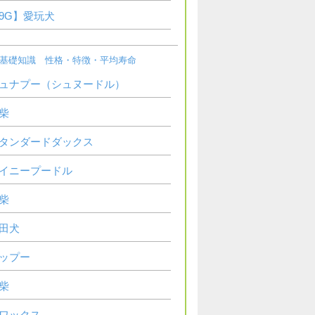
9G】愛玩犬
基礎知識 性格・特徴・平均寿命
ュナプー（シュヌードル）
柴
タンダードダックス
イニープードル
柴
田犬
ップー
柴
ワックス