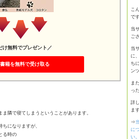
こ
で
当
ご
だけ無料でプレゼント／
当
に
書籍を無料で受け取る
ち
ン
ま
っ
詳
ま
まま隣で寝てしまうということがあります。
⇒
持ちになりますが、
に
とる時の
い