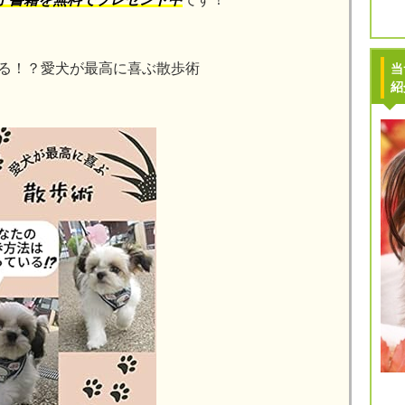
る！？愛犬が最高に喜ぶ散歩術
当
紹