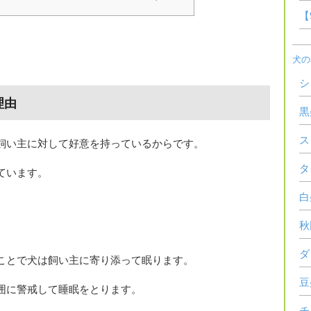
【
犬の
シ
理由
黒
ス
飼い主に対して好意を持っているからです。
タ
ています。
白
秋
ダ
ことで犬は飼い主に寄り添って眠ります。
豆
囲に警戒して睡眠をとります。
チ