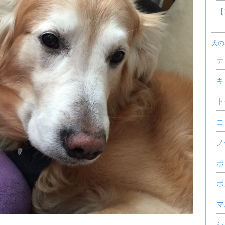
【
犬の
テ
キ
ト
コ
ノ
ポ
ポ
マ
シ