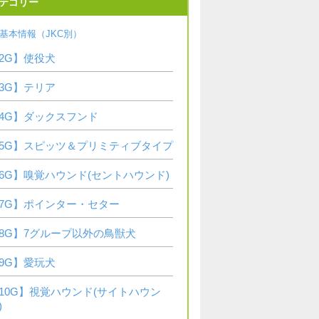
テゴリー
基本情報（JKC別）
2G】使役犬
3G】テリア
4G】ダックスフンド
5G】スピッツ＆プリミティブタイプ
6G】嗅覚ハウンド(セントハウンド)
7G】ポインター・セター
8G】7グループ以外の鳥獣犬
9G】愛玩犬
10G】視覚ハウンド(サイトハウン
)