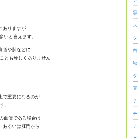
黒
ス
々ありますが
多いと言えます。
タ
食道や肺などに
白
ことも珍しくありません。
秋
ダ
豆
上で重要になるのが
チ
す。
チ
の血便である場合は
、あるいは肛門から
チ