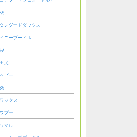
柴
タンダードダックス
イニープードル
柴
田犬
ップー
柴
ワックス
ワプー
ワマル