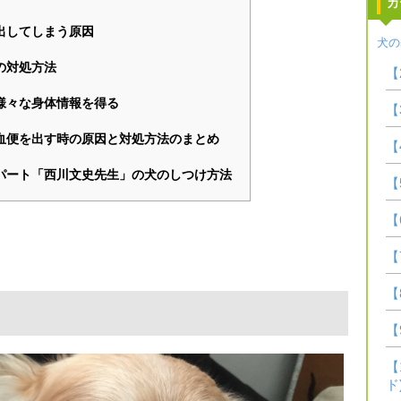
カ
出してしまう原因
犬の
の対処方法
【
様々な身体情報を得る
【
血便を出す時の原因と対処方法のまとめ
【
パート「西川文史先生」の犬のしつけ方法
【
【
【
【
【
【
ド