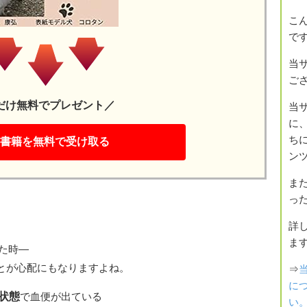
こ
で
当
ご
だけ無料でプレゼント／
当
に
書籍を無料で受け取る
ち
ン
ま
っ
詳
ま
た時―
とが心配にもなりますよね。
⇒
に
状態
で血便が出ている
い