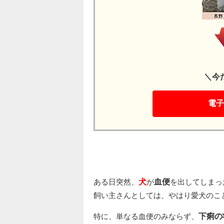
＼今
電子
ある日突然、
犬
が
血便
を出してしまっ
飼い主さんとしては、やはり愛犬のこ
特に、単なる血便のみならず、
下痢の