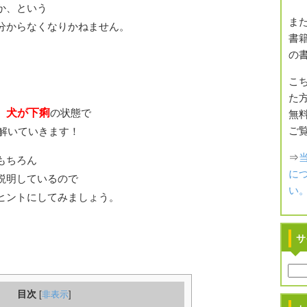
か、という
また
分からなくなりかねません。
書籍
の
こ
た方
、
犬が下痢
の状態で
無
ご
解いていきます！
⇒
もちろん
に
説明しているので
い
ヒントにしてみましょう。
サ
目次
[
非表示
]