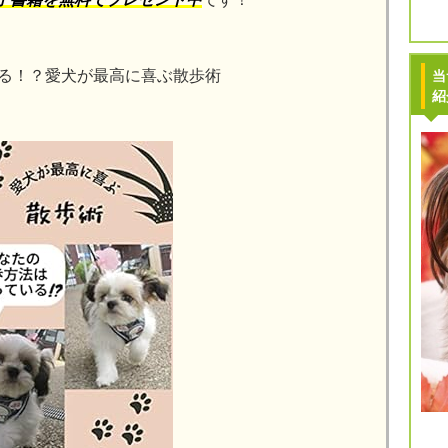
る！？愛犬が最高に喜ぶ散歩術
当
紹