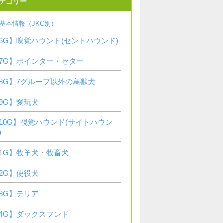
テゴリー
基本情報（JKC別）
6G】嗅覚ハウンド(セントハウンド)
7G】ポインター・セター
8G】7グループ以外の鳥獣犬
9G】愛玩犬
10G】視覚ハウンド(サイトハウン
)
1G】牧羊犬・牧畜犬
2G】使役犬
3G】テリア
4G】ダックスフンド