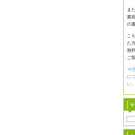
また
書籍
の
こ
た方
無
ご
⇒
に
い
サ