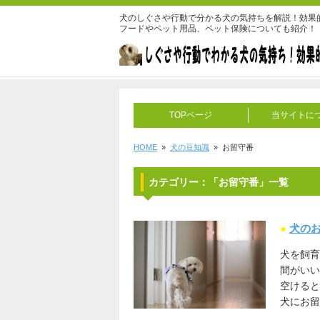
犬のしぐさや行動で分かる犬の気持ちを解説！効果
フードやペット用品、ペット保険についても紹介！
TOPページ
当サイトに
HOME
»
犬の豆知識
» お留守番
カテゴリー：「お留守番」一覧
●
犬の
犬を飼育
間がい
空けると
犬にお留