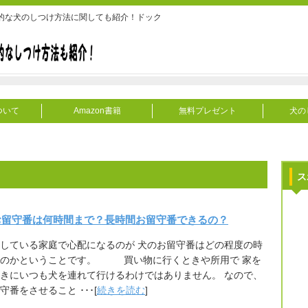
的な犬のしつけ方法に関しても紹介！ドック
ついて
Amazon書籍
無料プレゼント
犬の
ス
お留守番は何時間まで？長時間お留守番できるの？
している家庭で心配になるのが 犬のお留守番はどの程度の時
いのかということです。 買い物に行くときや所用で 家を
きにいつも犬を連れて行けるわけではありません。 なので、
守番をさせること ･･･[
続きを読む
]