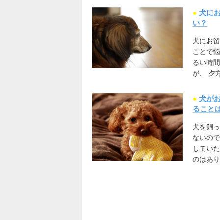
●
犬に
い？
犬にお留
ことで
るい時間
が、 夕
●
犬が
ること
犬を飼っ
ないので
していた
のはあり