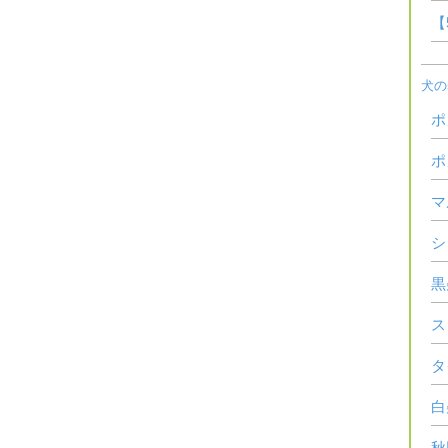
【
犬の
ポ
ポ
マ
シ
黒
ス
タ
白
秋