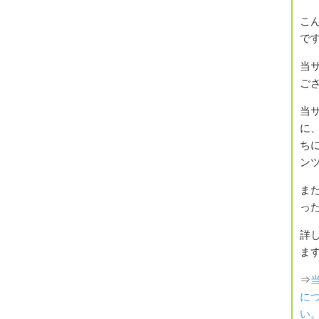
こ
で
当
ご
当
に
ち
ン
ま
っ
詳
ま
⇒
に
い