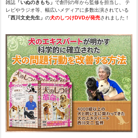
雑誌
で創刊の年から監修を担当し、
テ
「いぬのきもち」
レビやラジオ等、幅広いメディアに多数出演されている
の
されました！
「西川文史先生」
犬のしつけDVDが発売