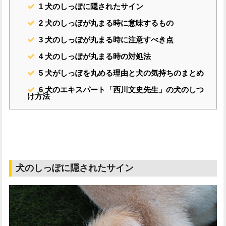
1
犬のしっぽに隠されたサイン
2
犬のしっぽが丸まる時に意味するもの
3
犬のしっぽが丸まる時に注意すべき点
4
犬のしっぽが丸まる時の対処法
5
犬がしっぽを丸める理由と犬の気持ちのまとめ
6
犬のエキスパート「西川文史先生」の犬のしつ
け方法
犬のしっぽに隠されたサイン