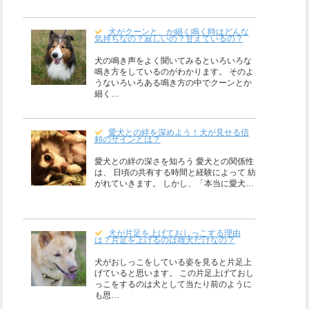
犬がクーンと、か細く鳴く時はどんな
気持ちなの？寂しいの？甘えているの？
犬の鳴き声をよく聞いてみるといろいろな
鳴き方をしているのがわかります。 そのよ
うないろいろある鳴き方の中でクーンとか
細く…
愛犬との絆を深めよう！犬が見せる信
頼のサインとは？
愛犬との絆の深さを知ろう 愛犬との関係性
は、 日頃の共有する時間と経験によって 紡
がれていきます。 しかし、「本当に愛犬…
犬が片足を上げておしっこする理由
は？片足を上げるのは雄犬だけなの？
犬がおしっこをしている姿を見ると片足上
げていると思います。 この片足上げておし
っこをするのは犬として当たり前のように
も思…