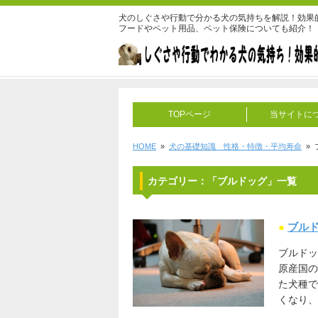
犬のしぐさや行動で分かる犬の気持ちを解説！効果
フードやペット用品、ペット保険についても紹介！
TOPページ
当サイトに
HOME
»
犬の基礎知識 性格・特徴・平均寿命
» 
カテゴリー：「ブルドッグ」一覧
●
ブル
ブルドッ
原産国の
た犬種
くなり、