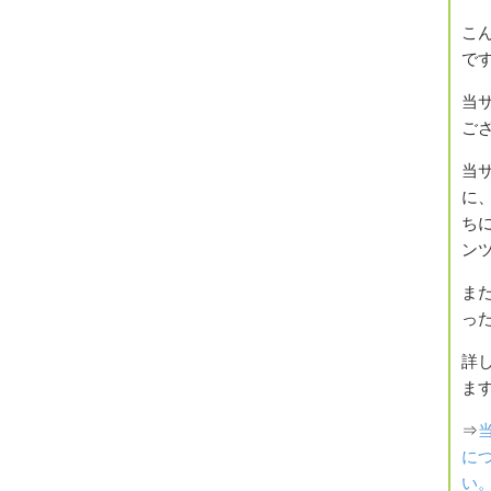
こ
で
当
ご
当
に
ち
ン
ま
っ
詳
ま
⇒
に
い