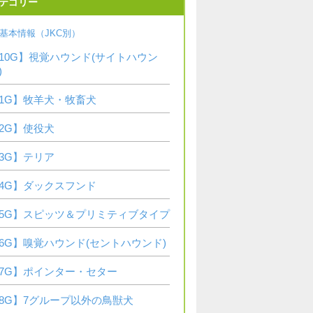
テゴリー
基本情報（JKC別）
10G】視覚ハウンド(サイトハウン
)
1G】牧羊犬・牧畜犬
2G】使役犬
3G】テリア
4G】ダックスフンド
5G】スピッツ＆プリミティブタイプ
6G】嗅覚ハウンド(セントハウンド)
7G】ポインター・セター
8G】7グループ以外の鳥獣犬