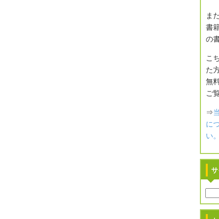
また
書籍
の
こ
た方
無
ご
⇒
に
い
サ