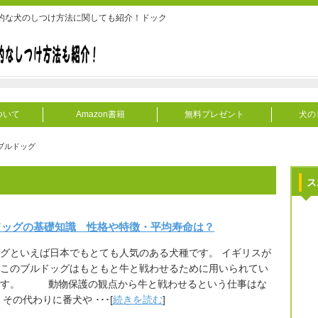
的な犬のしつけ方法に関しても紹介！ドック
ついて
Amazon書籍
無料プレゼント
犬の
ブルドッグ
ス
ドッグの基礎知識 性格や特徴・平均寿命は？
グといえば日本でもとても人気のある犬種です。 イギリスが
このブルドッグはもともと牛と戦わせるために用いられてい
です。 動物保護の観点から牛と戦わせるという仕事はな
 その代わりに番犬や ･･･[
続きを読む
]