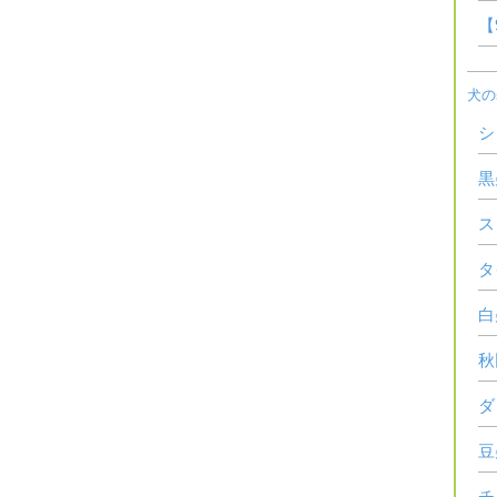
【
犬の
シ
黒
ス
タ
白
秋
ダ
豆
チ