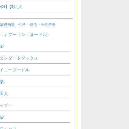
9G】愛玩犬
基礎知識 性格・特徴・平均寿命
ュナプー（シュヌードル）
柴
タンダードダックス
イニープードル
柴
田犬
ップー
柴
ワックス