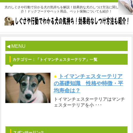
犬のしぐさや行動で分かる犬の気持ちを解説！効果的な犬のしつけ方法に関しても紹
介！ドックフードやペット用品、ペット保険についても紹介！
◀ MENU
カテゴリー：「トイマンチェスターテリア」一覧
●
トイマンチェスターテリア
の基礎知識 性格や特徴・平
均寿命は？
トイマンチェスターテリアはマンチ
ェスターテリアを小 ･･･
スポンサーリンク