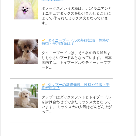
ポメックスという犬種は、 ポメラニアンと
ミニチュアダックスを掛け合わせることに
よって 作られたミックス犬となっていま
す。…
タイニープードルの基礎知識 性格や
特徴・平均寿命は？
タイニープードルは、その名の通り通常よ
りも小さいプードルとなっています。 日本
国内では、トイプードルやティーカッププ
ード…
ダップーの基礎知識 性格や特徴・平
均寿命は？
ダップーはダックスフントとトイプードル
を掛け合わせてできたミックス犬となって
います。 ミックス犬の人気はどんどん上が
って…